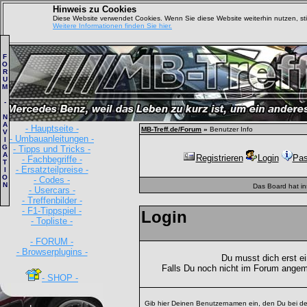
Hinweis zu Cookies
Diese Website verwendet Cookies. Wenn Sie diese Website weiterhin nutzen, s
Weitere Informationen finden Sie hier.
F
O
R
U
M
-
N
A
- Hauptseite -
MB-Treff.de/Forum
»
Benutzer Info
V
- Umbauanleitungen -
I
G
- Tipps und Tricks -
A
Registrieren
Login
Pas
- Fachbegriffe -
T
- Ersatzteilpreise -
I
O
- Codes -
N
Das Board hat i
- Usercars -
- Treffenbilder -
- F1-Tippspiel -
Login
- Topliste -
- FORUM -
- Browserplugins -
Du musst dich erst e
Falls Du noch nicht im Forum angem
- SHOP -
Gib hier Deinen Benutzernamen ein, den Du bei de