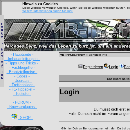
Hinweis zu Cookies
Diese Website verwendet Cookies. Wenn Sie diese Website weiterhin nutzen, s
Weitere Informationen finden Sie hier.
F
O
R
U
M
-
N
A
- Hauptseite -
MB-Treff.de/Forum
»
Benutzer Info
V
- Umbauanleitungen -
I
G
- Tipps und Tricks -
A
Registrieren
Login
Pas
- Fachbegriffe -
T
- Ersatzteilpreise -
I
O
- Codes -
N
Das Board hat i
- Usercars -
- Treffenbilder -
- F1-Tippspiel -
Login
- Topliste -
- FORUM -
- Browserplugins -
Du musst dich erst e
Falls Du noch nicht im Forum angem
- SHOP -
Gib hier Deinen Benutzernamen ein, den Du bei de