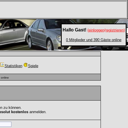
Hallo Gast!
(
einloggen
/
registrieren
)
0 Mitglieder und 390 Gäste online
Statistiken
Spiele
online
en zu können.
bsolut kostenlos
anmelden.