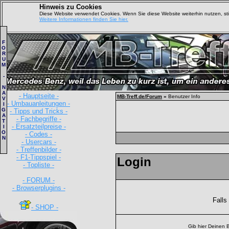
Hinweis zu Cookies
Diese Website verwendet Cookies. Wenn Sie diese Website weiterhin nutzen, s
Weitere Informationen finden Sie hier.
F
O
R
U
M
-
N
A
- Hauptseite -
MB-Treff.de/Forum
»
Benutzer Info
V
- Umbauanleitungen -
I
G
- Tipps und Tricks -
A
- Fachbegriffe -
T
- Ersatzteilpreise -
I
O
- Codes -
N
- Usercars -
- Treffenbilder -
- F1-Tippspiel -
Login
- Topliste -
- FORUM -
- Browserplugins -
Falls
- SHOP -
Gib hier Deinen 