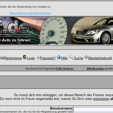
timmen Sie der Verwendung von Cookies zu.
Diese Meldung nicht mehr anzeigen
Registrieren
Login
Passwort?
Hilfe
Suche
Memberherkunft
Das Board hat insgesamt:
7742
Mitglieder
390 Besucher
gerade 
Du musst dich erst einloggen, um diesen Bereich des Forums nutz
 Du noch nicht im Forum angemeldet bist, kannst Du Dich unter
registrieren
a
Benutzername
Benutzernamen ein, den Du bei der Registrierung gewählt hast