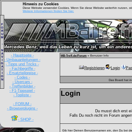
Hinweis zu Cookies
Diese Website verwendet Cookies. Wenn Sie diese Website weiterhin nutzen, s
Weitere Informationen finden Sie hier.
F
O
R
U
M
-
N
A
- Hauptseite -
MB-Treff.de/Forum
»
Benutzer Info
V
- Umbauanleitungen -
I
G
- Tipps und Tricks -
A
Registrieren
Login
Pas
- Fachbegriffe -
T
- Ersatzteilpreise -
I
O
- Codes -
N
Das Board hat i
- Usercars -
- Treffenbilder -
- F1-Tippspiel -
Login
- Topliste -
- FORUM -
- Browserplugins -
Du musst dich erst e
Falls Du noch nicht im Forum angem
- SHOP -
Gib hier Deinen Benutzernamen ein, den Du bei de