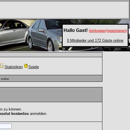
Hallo Gast!
(
einloggen
/
registrieren
)
0 Mitglieder und 172 Gäste online
Statistiken
Spiele
online
en zu können.
bsolut kostenlos
anmelden.