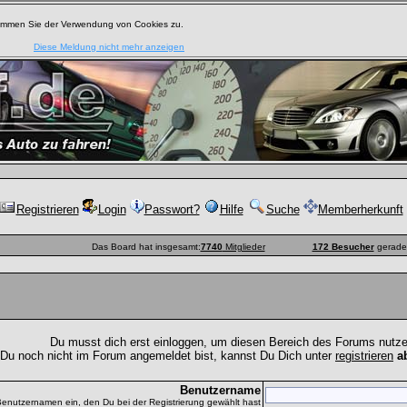
timmen Sie der Verwendung von Cookies zu.
Diese Meldung nicht mehr anzeigen
Registrieren
Login
Passwort?
Hilfe
Suche
Memberherkunft
Das Board hat insgesamt:
7740
Mitglieder
172 Besucher
gerade 
Du musst dich erst einloggen, um diesen Bereich des Forums nutz
 Du noch nicht im Forum angemeldet bist, kannst Du Dich unter
registrieren
a
Benutzername
Benutzernamen ein, den Du bei der Registrierung gewählt hast