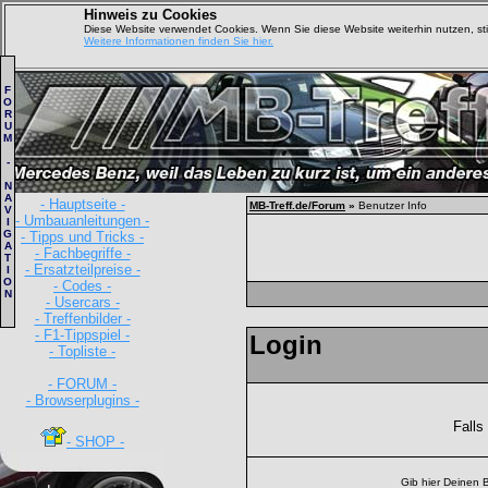
Hinweis zu Cookies
Diese Website verwendet Cookies. Wenn Sie diese Website weiterhin nutzen, s
Weitere Informationen finden Sie hier.
F
O
R
U
M
-
N
A
- Hauptseite -
MB-Treff.de/Forum
»
Benutzer Info
V
- Umbauanleitungen -
I
G
- Tipps und Tricks -
A
- Fachbegriffe -
T
- Ersatzteilpreise -
I
O
- Codes -
N
- Usercars -
- Treffenbilder -
- F1-Tippspiel -
Login
- Topliste -
- FORUM -
- Browserplugins -
Falls
- SHOP -
Gib hier Deinen 