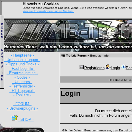
Hinweis zu Cookies
Diese Website verwendet Cookies. Wenn Sie diese Website weiterhin nutzen, s
Weitere Informationen finden Sie hier.
F
O
R
U
M
-
N
A
- Hauptseite -
MB-Treff.de/Forum
»
Benutzer Info
V
- Umbauanleitungen -
I
G
- Tipps und Tricks -
A
Registrieren
Login
Pas
- Fachbegriffe -
T
- Ersatzteilpreise -
I
O
- Codes -
N
Das Board hat i
- Usercars -
- Treffenbilder -
- F1-Tippspiel -
Login
- Topliste -
- FORUM -
- Browserplugins -
Du musst dich erst e
Falls Du noch nicht im Forum angem
- SHOP -
Gib hier Deinen Benutzernamen ein, den Du bei de