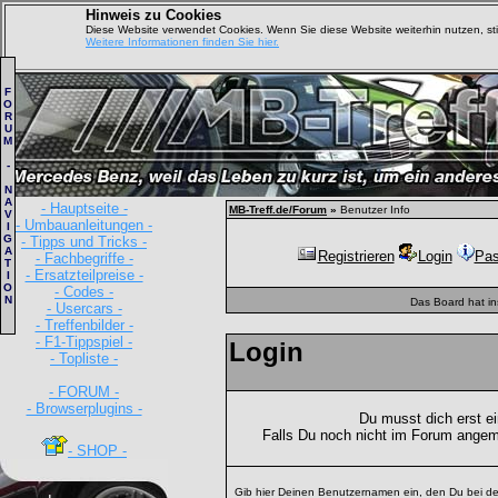
Hinweis zu Cookies
Diese Website verwendet Cookies. Wenn Sie diese Website weiterhin nutzen, s
Weitere Informationen finden Sie hier.
F
O
R
U
M
-
N
A
- Hauptseite -
MB-Treff.de/Forum
»
Benutzer Info
V
- Umbauanleitungen -
I
G
- Tipps und Tricks -
A
Registrieren
Login
Pas
- Fachbegriffe -
T
- Ersatzteilpreise -
I
O
- Codes -
N
Das Board hat i
- Usercars -
- Treffenbilder -
- F1-Tippspiel -
Login
- Topliste -
- FORUM -
- Browserplugins -
Du musst dich erst e
Falls Du noch nicht im Forum angem
- SHOP -
Gib hier Deinen Benutzernamen ein, den Du bei de