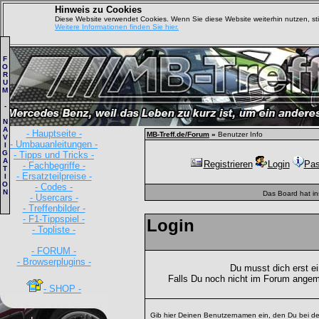
Hinweis zu Cookies
Diese Website verwendet Cookies. Wenn Sie diese Website weiterhin nutzen, s
Weitere Informationen finden Sie hier.
F
O
R
U
M
-
N
A
- Hauptseite -
MB-Treff.de/Forum
»
Benutzer Info
V
- Umbauanleitungen -
I
G
- Tipps und Tricks -
A
Registrieren
Login
Pas
- Fachbegriffe -
T
- Ersatzteilpreise -
I
O
- Codes -
N
Das Board hat i
- Usercars -
- Treffenbilder -
- F1-Tippspiel -
Login
- Topliste -
- FORUM -
- Browserplugins -
Du musst dich erst e
Falls Du noch nicht im Forum angem
- SHOP -
Gib hier Deinen Benutzernamen ein, den Du bei de