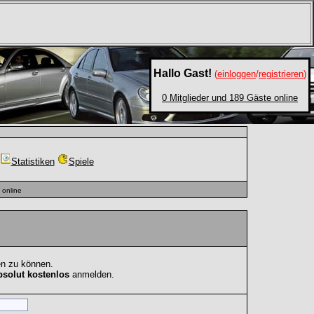
Hallo Gast!
(
einloggen
/
registrieren
)
0 Mitglieder und 189 Gäste online
Statistiken
Spiele
online
en zu können.
bsolut kostenlos
anmelden.