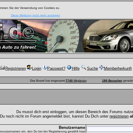
timmen Sie der Verwendung von Cookies zu.
Diese Meldung nicht mehr anzeigen
Registrieren
Login
Passwort?
Hilfe
Suche
Memberherkunft
Das Board hat insgesamt:
7740
Mitglieder
189 Besucher
gerade 
Du musst dich erst einloggen, um diesen Bereich des Forums nutz
 Du noch nicht im Forum angemeldet bist, kannst Du Dich unter
registrieren
a
Benutzername
Benutzernamen ein, den Du bei der Registrierung gewählt hast