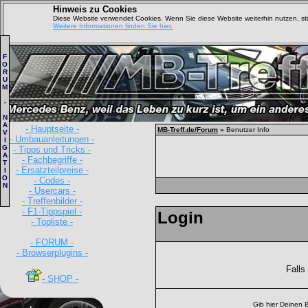
Hinweis zu Cookies
Diese Website verwendet Cookies. Wenn Sie diese Website weiterhin nutzen, s
Weitere Informationen finden Sie hier.
F
O
R
U
M
-
N
A
- Hauptseite -
MB-Treff.de/Forum
»
Benutzer Info
V
- Umbauanleitungen -
I
G
- Tipps und Tricks -
A
- Fachbegriffe -
T
- Ersatzteilpreise -
I
O
- Codes -
N
- Usercars -
- Treffenbilder -
- F1-Tippspiel -
Login
- Topliste -
- FORUM -
- Browserplugins -
Falls
- SHOP -
Gib hier Deinen 