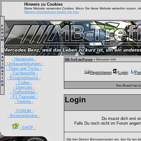
Hinweis zu Cookies
Diese Website verwendet Cookies. Wenn Sie diese Website weiterhin nutzen, s
Weitere Informationen finden Sie hier.
F
O
R
U
M
-
N
A
- Hauptseite -
MB-Treff.de/Forum
»
Benutzer Info
V
- Umbauanleitungen -
I
G
- Tipps und Tricks -
A
Registrieren
Login
Pas
- Fachbegriffe -
T
- Ersatzteilpreise -
I
O
- Codes -
N
Das Board hat i
- Usercars -
- Treffenbilder -
- F1-Tippspiel -
Login
- Topliste -
- FORUM -
- Browserplugins -
Du musst dich erst e
Falls Du noch nicht im Forum angem
- SHOP -
Gib hier Deinen Benutzernamen ein, den Du bei de