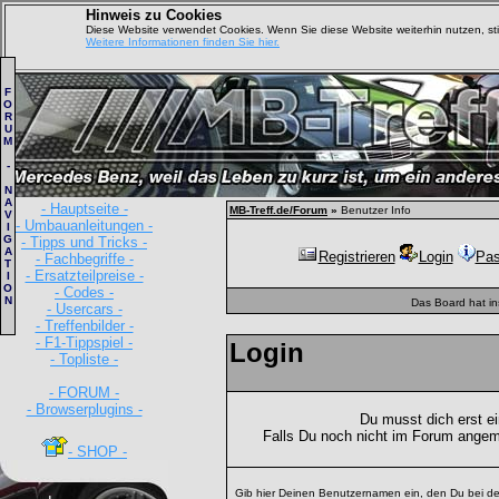
Hinweis zu Cookies
Diese Website verwendet Cookies. Wenn Sie diese Website weiterhin nutzen, s
Weitere Informationen finden Sie hier.
F
O
R
U
M
-
N
A
- Hauptseite -
MB-Treff.de/Forum
»
Benutzer Info
V
- Umbauanleitungen -
I
G
- Tipps und Tricks -
A
Registrieren
Login
Pas
- Fachbegriffe -
T
- Ersatzteilpreise -
I
O
- Codes -
N
Das Board hat i
- Usercars -
- Treffenbilder -
- F1-Tippspiel -
Login
- Topliste -
- FORUM -
- Browserplugins -
Du musst dich erst e
Falls Du noch nicht im Forum angem
- SHOP -
Gib hier Deinen Benutzernamen ein, den Du bei de