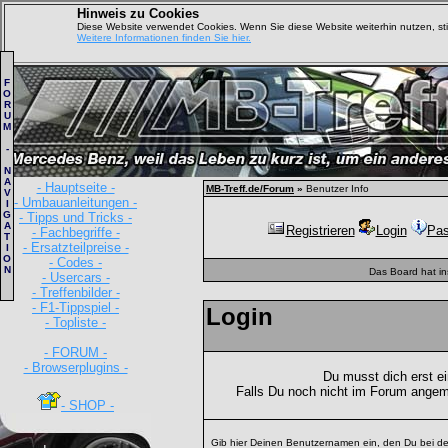
Hinweis zu Cookies
Diese Website verwendet Cookies. Wenn Sie diese Website weiterhin nutzen, s
Weitere Informationen finden Sie hier.
F
O
R
U
M
-
N
A
- Hauptseite -
MB-Treff.de/Forum
»
Benutzer Info
V
- Umbauanleitungen -
I
G
- Tipps und Tricks -
A
Registrieren
Login
Pas
- Fachbegriffe -
T
- Ersatzteilpreise -
I
O
- Codes -
N
Das Board hat i
- Usercars -
- Treffenbilder -
- F1-Tippspiel -
Login
- Topliste -
- FORUM -
- Browserplugins -
Du musst dich erst e
Falls Du noch nicht im Forum angem
- SHOP -
Gib hier Deinen Benutzernamen ein, den Du bei de