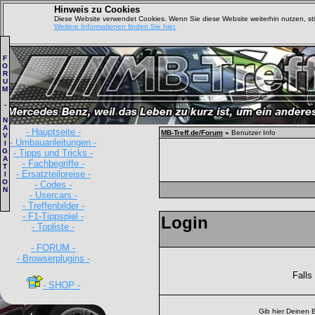
Hinweis zu Cookies
Diese Website verwendet Cookies. Wenn Sie diese Website weiterhin nutzen, s
Weitere Informationen finden Sie hier.
F
O
R
U
M
-
N
A
- Hauptseite -
MB-Treff.de/Forum
»
Benutzer Info
V
- Umbauanleitungen -
I
G
- Tipps und Tricks -
A
- Fachbegriffe -
T
- Ersatzteilpreise -
I
O
- Codes -
N
- Usercars -
- Treffenbilder -
- F1-Tippspiel -
Login
- Topliste -
- FORUM -
- Browserplugins -
Falls
- SHOP -
Gib hier Deinen 