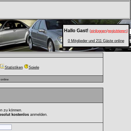
Hallo Gast!
(
einloggen
/
registrieren
)
0 Mitglieder und 211 Gäste online
Statistiken
Spiele
online
en zu können.
bsolut kostenlos
anmelden.