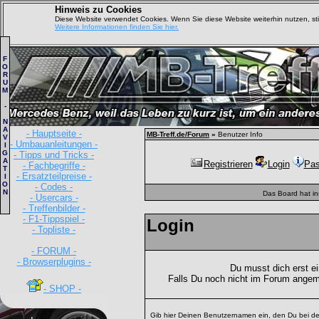
Hinweis zu Cookies
Diese Website verwendet Cookies. Wenn Sie diese Website weiterhin nutzen, s
Weitere Informationen finden Sie hier.
F
O
R
U
M
-
N
A
- Hauptseite -
MB-Treff.de/Forum
»
Benutzer Info
V
- Umbauanleitungen -
I
G
- Tipps und Tricks -
A
Registrieren
Login
Pas
- Fachbegriffe -
T
- Ersatzteilpreise -
I
O
- Codes -
N
Das Board hat i
- Usercars -
- Treffenbilder -
- F1-Tippspiel -
Login
- Topliste -
- FORUM -
- Browserplugins -
Du musst dich erst e
Falls Du noch nicht im Forum angem
- SHOP -
Gib hier Deinen Benutzernamen ein, den Du bei de