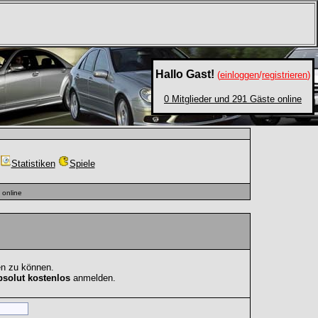
Hallo Gast!
(
einloggen
/
registrieren
)
0 Mitglieder und 291 Gäste online
Statistiken
Spiele
online
en zu können.
bsolut kostenlos
anmelden.