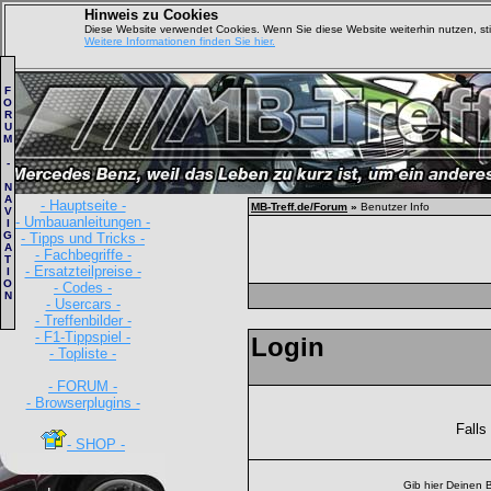
Hinweis zu Cookies
Diese Website verwendet Cookies. Wenn Sie diese Website weiterhin nutzen, s
Weitere Informationen finden Sie hier.
F
O
R
U
M
-
N
A
- Hauptseite -
MB-Treff.de/Forum
»
Benutzer Info
V
- Umbauanleitungen -
I
G
- Tipps und Tricks -
A
- Fachbegriffe -
T
- Ersatzteilpreise -
I
O
- Codes -
N
- Usercars -
- Treffenbilder -
- F1-Tippspiel -
Login
- Topliste -
- FORUM -
- Browserplugins -
Falls
- SHOP -
Gib hier Deinen 