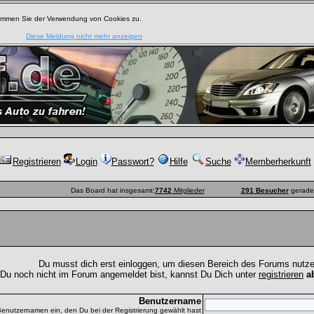
timmen Sie der Verwendung von Cookies zu.
Diese Meldung nicht mehr anzeigen
Registrieren
Login
Passwort?
Hilfe
Suche
Memberherkunft
Das Board hat insgesamt:
7742
Mitglieder
291 Besucher
gerade 
Du musst dich erst einloggen, um diesen Bereich des Forums nutz
 Du noch nicht im Forum angemeldet bist, kannst Du Dich unter
registrieren
a
Benutzername
Benutzernamen ein, den Du bei der Registrierung gewählt hast