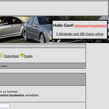
Hallo Gast!
(
einloggen
/
registrieren
)
0 Mitglieder und 186 Gäste online
Statistiken
Spiele
online
en zu können.
bsolut kostenlos
anmelden.