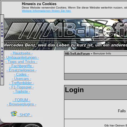
Hinweis zu Cookies
Diese Website verwendet Cookies. Wenn Sie diese Website weiterhin nutzen, s
Weitere Informationen finden Sie hier.
F
O
R
U
M
-
N
A
- Hauptseite -
MB-Treff.de/Forum
»
Benutzer Info
V
- Umbauanleitungen -
I
G
- Tipps und Tricks -
A
- Fachbegriffe -
T
- Ersatzteilpreise -
I
O
- Codes -
N
- Usercars -
- Treffenbilder -
- F1-Tippspiel -
Login
- Topliste -
- FORUM -
- Browserplugins -
Falls
- SHOP -
Gib hier Deinen 