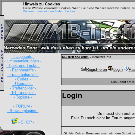
Hinweis zu Cookies
Diese Website verwendet Cookies. Wenn Sie diese Website weiterhin nutzen, s
Weitere Informationen finden Sie hier.
F
O
R
U
M
-
N
A
- Hauptseite -
MB-Treff.de/Forum
»
Benutzer Info
V
- Umbauanleitungen -
I
G
- Tipps und Tricks -
A
Registrieren
Login
Pas
- Fachbegriffe -
T
- Ersatzteilpreise -
I
O
- Codes -
N
Das Board hat i
- Usercars -
- Treffenbilder -
- F1-Tippspiel -
Login
- Topliste -
- FORUM -
- Browserplugins -
Du musst dich erst e
Falls Du noch nicht im Forum angem
- SHOP -
Gib hier Deinen Benutzernamen ein, den Du bei de