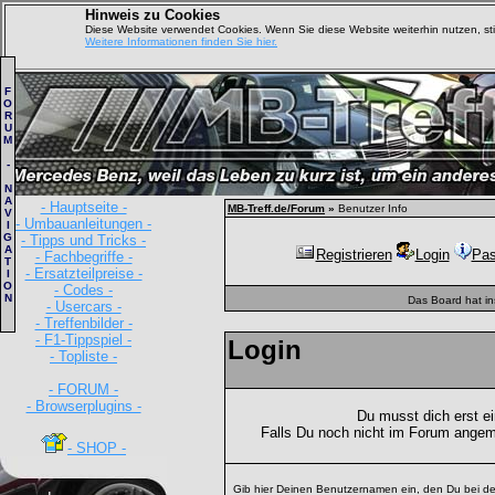
Hinweis zu Cookies
Diese Website verwendet Cookies. Wenn Sie diese Website weiterhin nutzen, s
Weitere Informationen finden Sie hier.
F
O
R
U
M
-
N
A
- Hauptseite -
MB-Treff.de/Forum
»
Benutzer Info
V
- Umbauanleitungen -
I
G
- Tipps und Tricks -
A
Registrieren
Login
Pas
- Fachbegriffe -
T
- Ersatzteilpreise -
I
O
- Codes -
N
Das Board hat i
- Usercars -
- Treffenbilder -
- F1-Tippspiel -
Login
- Topliste -
- FORUM -
- Browserplugins -
Du musst dich erst e
Falls Du noch nicht im Forum angem
- SHOP -
Gib hier Deinen Benutzernamen ein, den Du bei de