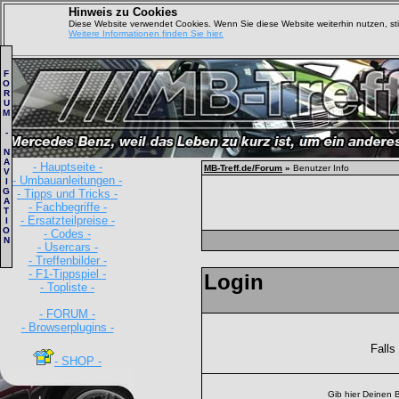
Hinweis zu Cookies
Diese Website verwendet Cookies. Wenn Sie diese Website weiterhin nutzen, s
Weitere Informationen finden Sie hier.
F
O
R
U
M
-
N
A
- Hauptseite -
MB-Treff.de/Forum
»
Benutzer Info
V
- Umbauanleitungen -
I
G
- Tipps und Tricks -
A
- Fachbegriffe -
T
- Ersatzteilpreise -
I
O
- Codes -
N
- Usercars -
- Treffenbilder -
- F1-Tippspiel -
Login
- Topliste -
- FORUM -
- Browserplugins -
Falls
- SHOP -
Gib hier Deinen 