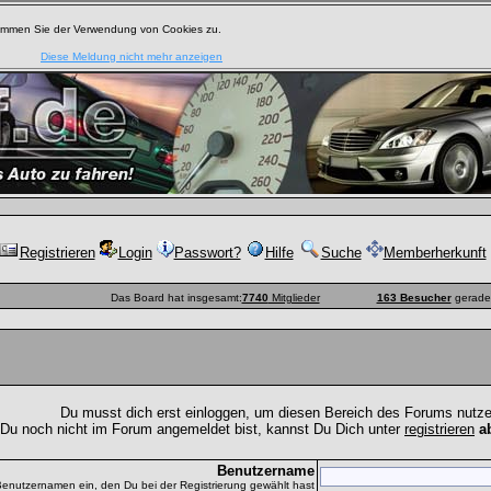
timmen Sie der Verwendung von Cookies zu.
Diese Meldung nicht mehr anzeigen
Registrieren
Login
Passwort?
Hilfe
Suche
Memberherkunft
Das Board hat insgesamt:
7740
Mitglieder
163 Besucher
gerade 
Du musst dich erst einloggen, um diesen Bereich des Forums nutz
 Du noch nicht im Forum angemeldet bist, kannst Du Dich unter
registrieren
a
Benutzername
Benutzernamen ein, den Du bei der Registrierung gewählt hast