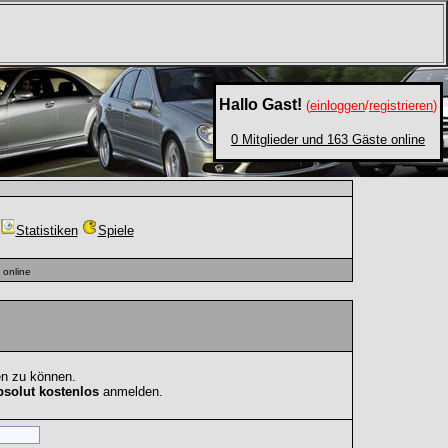
Hallo Gast!
(
einloggen
/
registrieren
)
0 Mitglieder und 163 Gäste online
Statistiken
Spiele
online
en zu können.
bsolut kostenlos
anmelden.