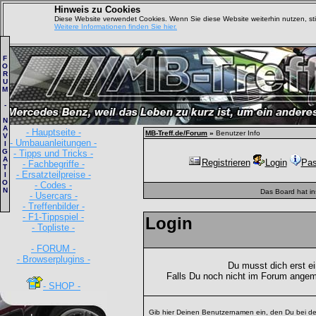
Hinweis zu Cookies
Diese Website verwendet Cookies. Wenn Sie diese Website weiterhin nutzen, s
Weitere Informationen finden Sie hier.
F
O
R
U
M
-
N
A
- Hauptseite -
MB-Treff.de/Forum
»
Benutzer Info
V
- Umbauanleitungen -
I
G
- Tipps und Tricks -
A
Registrieren
Login
Pas
- Fachbegriffe -
T
- Ersatzteilpreise -
I
O
- Codes -
N
Das Board hat i
- Usercars -
- Treffenbilder -
- F1-Tippspiel -
Login
- Topliste -
- FORUM -
- Browserplugins -
Du musst dich erst e
Falls Du noch nicht im Forum angem
- SHOP -
Gib hier Deinen Benutzernamen ein, den Du bei de