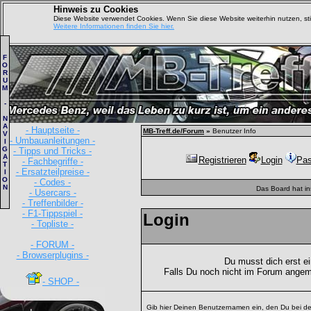
Hinweis zu Cookies
Diese Website verwendet Cookies. Wenn Sie diese Website weiterhin nutzen, s
Weitere Informationen finden Sie hier.
F
O
R
U
M
-
N
A
- Hauptseite -
MB-Treff.de/Forum
»
Benutzer Info
V
- Umbauanleitungen -
I
G
- Tipps und Tricks -
A
Registrieren
Login
Pas
- Fachbegriffe -
T
- Ersatzteilpreise -
I
O
- Codes -
N
Das Board hat i
- Usercars -
- Treffenbilder -
- F1-Tippspiel -
Login
- Topliste -
- FORUM -
- Browserplugins -
Du musst dich erst e
Falls Du noch nicht im Forum angem
- SHOP -
Gib hier Deinen Benutzernamen ein, den Du bei de