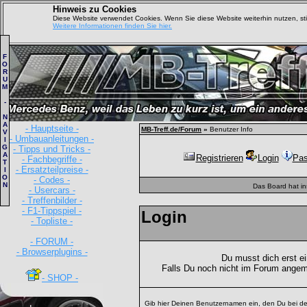
Hinweis zu Cookies
Diese Website verwendet Cookies. Wenn Sie diese Website weiterhin nutzen, s
Weitere Informationen finden Sie hier.
F
O
R
U
M
-
N
A
- Hauptseite -
MB-Treff.de/Forum
»
Benutzer Info
V
- Umbauanleitungen -
I
G
- Tipps und Tricks -
A
Registrieren
Login
Pas
- Fachbegriffe -
T
- Ersatzteilpreise -
I
O
- Codes -
N
Das Board hat i
- Usercars -
- Treffenbilder -
- F1-Tippspiel -
Login
- Topliste -
- FORUM -
- Browserplugins -
Du musst dich erst e
Falls Du noch nicht im Forum angem
- SHOP -
Gib hier Deinen Benutzernamen ein, den Du bei de