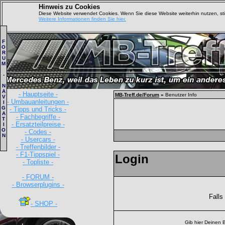
Hinweis zu Cookies
Diese Website verwendet Cookies. Wenn Sie diese Website weiterhin nutzen, s
Weitere Informationen finden Sie hier.
F
O
R
U
M
-
N
A
- Hauptseite -
MB-Treff.de/Forum
»
Benutzer Info
V
- Umbauanleitungen -
I
G
- Tipps und Tricks -
A
- Fachbegriffe -
T
- Ersatzteilpreise -
I
O
- Codes -
N
- Usercars -
- Treffenbilder -
- F1-Tippspiel -
Login
- Topliste -
- FORUM -
- Browserplugins -
Falls
- SHOP -
Gib hier Deinen 