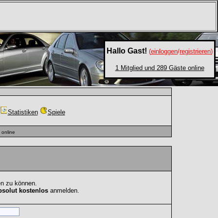
Hallo Gast!
(
einloggen
/
registrieren
)
1 Mitglied und 289 Gäste online
Statistiken
Spiele
online
en zu können.
bsolut kostenlos
anmelden.