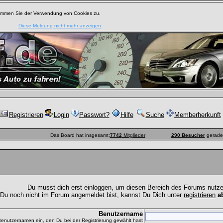
timmen Sie der Verwendung von Cookies zu.
Diese Meldung nicht mehr anzeigen
Registrieren
Login
Passwort?
Hilfe
Suche
Memberherkunft
Das Board hat insgesamt:
7742
Mitglieder
290 Besucher
gerade 
Du musst dich erst einloggen, um diesen Bereich des Forums nutz
 Du noch nicht im Forum angemeldet bist, kannst Du Dich unter
registrieren
a
Benutzername
Benutzernamen ein, den Du bei der Registrierung gewählt hast