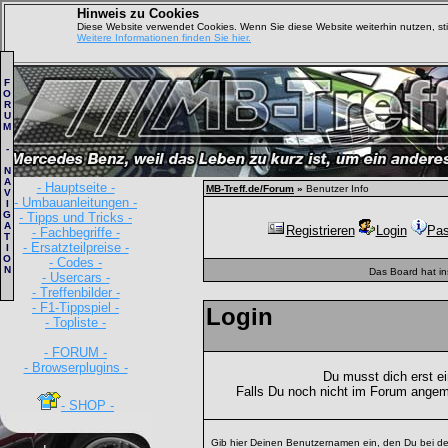
Hinweis zu Cookies
Diese Website verwendet Cookies. Wenn Sie diese Website weiterhin nutzen, s
Weitere Informationen finden Sie hier.
F
O
R
U
M
-
N
A
- Hauptseite -
MB-Treff.de/Forum
»
Benutzer Info
V
- Umbauanleitungen -
I
G
- Tipps und Tricks -
A
Registrieren
Login
Pas
- Fachbegriffe -
T
- Ersatzteilpreise -
I
O
- Codes -
N
Das Board hat i
- Usercars -
- Treffenbilder -
- F1-Tippspiel -
Login
- Topliste -
- FORUM -
- Browserplugins -
Du musst dich erst e
Falls Du noch nicht im Forum angem
- SHOP -
Gib hier Deinen Benutzernamen ein, den Du bei de