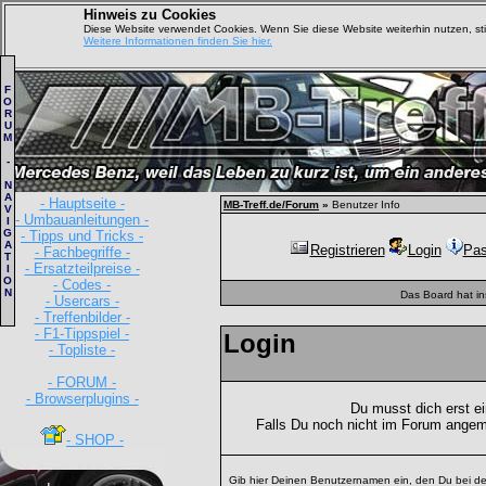
Hinweis zu Cookies
Diese Website verwendet Cookies. Wenn Sie diese Website weiterhin nutzen, s
Weitere Informationen finden Sie hier.
F
O
R
U
M
-
N
A
- Hauptseite -
MB-Treff.de/Forum
»
Benutzer Info
V
- Umbauanleitungen -
I
G
- Tipps und Tricks -
A
Registrieren
Login
Pas
- Fachbegriffe -
T
- Ersatzteilpreise -
I
O
- Codes -
N
Das Board hat i
- Usercars -
- Treffenbilder -
- F1-Tippspiel -
Login
- Topliste -
- FORUM -
- Browserplugins -
Du musst dich erst e
Falls Du noch nicht im Forum angem
- SHOP -
Gib hier Deinen Benutzernamen ein, den Du bei de