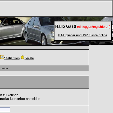
Hallo Gast!
(
einloggen
/
registrieren
)
0 Mitglieder und 192 Gäste online
Statistiken
Spiele
online
en zu können.
bsolut kostenlos
anmelden.