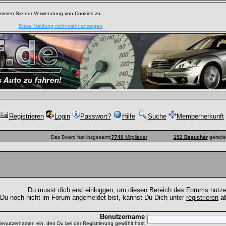
timmen Sie der Verwendung von Cookies zu.
Diese Meldung nicht mehr anzeigen
Registrieren
Login
Passwort?
Hilfe
Suche
Memberherkunft
Das Board hat insgesamt:
7740
Mitglieder
192 Besucher
gerade 
Du musst dich erst einloggen, um diesen Bereich des Forums nutz
 Du noch nicht im Forum angemeldet bist, kannst Du Dich unter
registrieren
a
Benutzername
Benutzernamen ein, den Du bei der Registrierung gewählt hast