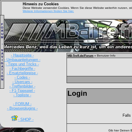
Hinweis zu Cookies
Diese Website verwendet Cookies. Wenn Sie diese Website weiterhin nutzen, s
Weitere Informationen finden Sie hier.
F
O
R
U
M
-
N
A
- Hauptseite -
MB-Treff.de/Forum
»
Benutzer Info
V
- Umbauanleitungen -
I
G
- Tipps und Tricks -
A
- Fachbegriffe -
T
- Ersatzteilpreise -
I
O
- Codes -
N
- Usercars -
- Treffenbilder -
- F1-Tippspiel -
Login
- Topliste -
- FORUM -
- Browserplugins -
Falls
- SHOP -
Gib hier Deinen 