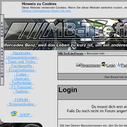
Hinweis zu Cookies
Diese Website verwendet Cookies. Wenn Sie diese Website weiterhin nutzen, s
Weitere Informationen finden Sie hier.
F
O
R
U
M
-
N
A
- Hauptseite -
MB-Treff.de/Forum
»
Benutzer Info
V
- Umbauanleitungen -
I
G
- Tipps und Tricks -
A
Registrieren
Login
Pas
- Fachbegriffe -
T
- Ersatzteilpreise -
I
O
- Codes -
N
Das Board hat i
- Usercars -
- Treffenbilder -
- F1-Tippspiel -
Login
- Topliste -
- FORUM -
- Browserplugins -
Du musst dich erst e
Falls Du noch nicht im Forum angem
- SHOP -
Gib hier Deinen Benutzernamen ein, den Du bei de