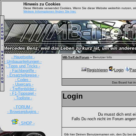
Hinweis zu Cookies
Diese Website verwendet Cookies. Wenn Sie diese Website weiterhin nutzen, s
Weitere Informationen finden Sie hier.
F
O
R
U
M
-
N
A
- Hauptseite -
MB-Treff.de/Forum
»
Benutzer Info
V
- Umbauanleitungen -
I
G
- Tipps und Tricks -
A
Registrieren
Login
Pas
- Fachbegriffe -
T
- Ersatzteilpreise -
I
O
- Codes -
N
Das Board hat i
- Usercars -
- Treffenbilder -
- F1-Tippspiel -
Login
- Topliste -
- FORUM -
- Browserplugins -
Du musst dich erst e
Falls Du noch nicht im Forum angem
- SHOP -
Gib hier Deinen Benutzernamen ein, den Du bei de