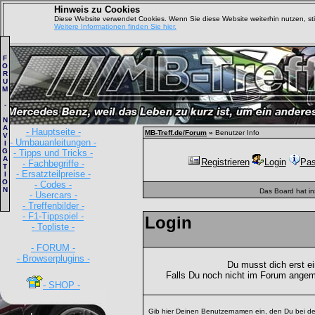
Hinweis zu Cookies
Diese Website verwendet Cookies. Wenn Sie diese Website weiterhin nutzen, s
Weitere Informationen finden Sie hier.
F
O
R
U
M
-
N
A
- Hauptseite -
MB-Treff.de/Forum
»
Benutzer Info
V
- Umbauanleitungen -
I
G
- Tipps und Tricks -
A
Registrieren
Login
Pas
- Fachbegriffe -
T
- Ersatzteilpreise -
I
O
- Codes -
N
Das Board hat i
- Usercars -
- Treffenbilder -
- F1-Tippspiel -
Login
- Topliste -
- FORUM -
- Browserplugins -
Du musst dich erst e
Falls Du noch nicht im Forum angem
- SHOP -
Gib hier Deinen Benutzernamen ein, den Du bei de