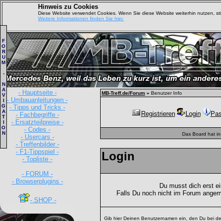
Hinweis zu Cookies
Diese Website verwendet Cookies. Wenn Sie diese Website weiterhin nutzen, s
Weitere Informationen finden Sie hier.
F
O
R
U
M
-
N
A
- Hauptseite -
MB-Treff.de/Forum
»
Benutzer Info
V
- Umbauanleitungen -
I
G
- Tipps und Tricks -
A
Registrieren
Login
Pas
- Fachbegriffe -
T
- Ersatzteilpreise -
I
O
- Codes -
N
Das Board hat i
- Usercars -
- Treffenbilder -
- F1-Tippspiel -
Login
- Topliste -
- FORUM -
- Browserplugins -
Du musst dich erst e
Falls Du noch nicht im Forum angem
- SHOP -
Gib hier Deinen Benutzernamen ein, den Du bei de