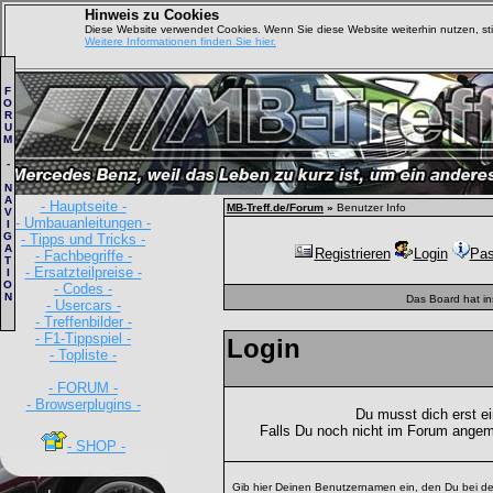
Hinweis zu Cookies
Diese Website verwendet Cookies. Wenn Sie diese Website weiterhin nutzen, s
Weitere Informationen finden Sie hier.
F
O
R
U
M
-
N
A
- Hauptseite -
MB-Treff.de/Forum
»
Benutzer Info
V
- Umbauanleitungen -
I
G
- Tipps und Tricks -
A
Registrieren
Login
Pas
- Fachbegriffe -
T
- Ersatzteilpreise -
I
O
- Codes -
N
Das Board hat i
- Usercars -
- Treffenbilder -
- F1-Tippspiel -
Login
- Topliste -
- FORUM -
- Browserplugins -
Du musst dich erst e
Falls Du noch nicht im Forum angem
- SHOP -
Gib hier Deinen Benutzernamen ein, den Du bei de