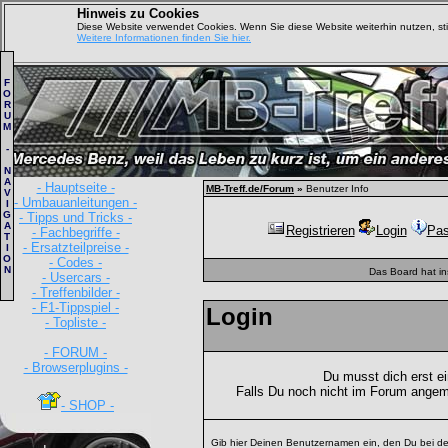
Hinweis zu Cookies
Diese Website verwendet Cookies. Wenn Sie diese Website weiterhin nutzen, s
Weitere Informationen finden Sie hier.
F
O
R
U
M
-
N
A
- Hauptseite -
MB-Treff.de/Forum
»
Benutzer Info
V
- Umbauanleitungen -
I
G
- Tipps und Tricks -
A
Registrieren
Login
Pas
- Fachbegriffe -
T
- Ersatzteilpreise -
I
O
- Codes -
N
Das Board hat i
- Usercars -
- Treffenbilder -
- F1-Tippspiel -
Login
- Topliste -
- FORUM -
- Browserplugins -
Du musst dich erst e
Falls Du noch nicht im Forum angem
- SHOP -
Gib hier Deinen Benutzernamen ein, den Du bei de