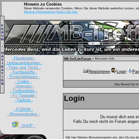
Hinweis zu Cookies
Diese Website verwendet Cookies. Wenn Sie diese Website weiterhin nutzen, s
Weitere Informationen finden Sie hier.
F
O
R
U
M
-
N
A
- Hauptseite -
MB-Treff.de/Forum
»
Benutzer Info
V
- Umbauanleitungen -
I
G
- Tipps und Tricks -
A
Registrieren
Login
Pas
- Fachbegriffe -
T
- Ersatzteilpreise -
I
O
- Codes -
N
Das Board hat i
- Usercars -
- Treffenbilder -
- F1-Tippspiel -
Login
- Topliste -
- FORUM -
- Browserplugins -
Du musst dich erst e
Falls Du noch nicht im Forum angem
- SHOP -
Gib hier Deinen Benutzernamen ein, den Du bei de