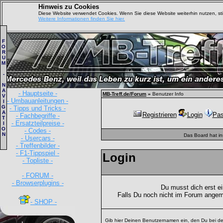
Hinweis zu Cookies
Diese Website verwendet Cookies. Wenn Sie diese Website weiterhin nutzen, s
Weitere Informationen finden Sie hier.
F
O
R
U
M
-
N
A
- Hauptseite -
MB-Treff.de/Forum
»
Benutzer Info
V
- Umbauanleitungen -
I
G
- Tipps und Tricks -
A
Registrieren
Login
Pas
- Fachbegriffe -
T
- Ersatzteilpreise -
I
O
- Codes -
N
Das Board hat i
- Usercars -
- Treffenbilder -
- F1-Tippspiel -
Login
- Topliste -
- FORUM -
- Browserplugins -
Du musst dich erst e
Falls Du noch nicht im Forum angem
- SHOP -
Gib hier Deinen Benutzernamen ein, den Du bei de