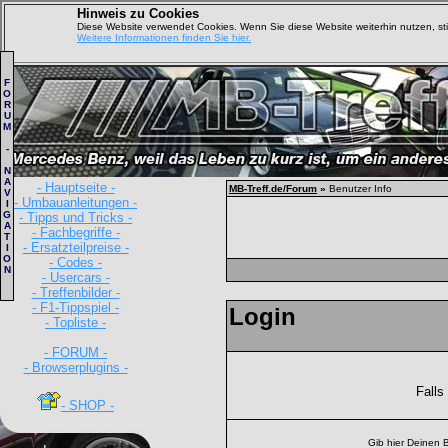
Hinweis zu Cookies
Diese Website verwendet Cookies. Wenn Sie diese Website weiterhin nutzen, s
Weitere Informationen finden Sie hier.
F
O
R
U
M
-
N
A
- Hauptseite -
MB-Treff.de/Forum
»
Benutzer Info
V
- Umbauanleitungen -
I
G
- Tipps und Tricks -
A
- Fachbegriffe -
T
- Ersatzteilpreise -
I
O
- Codes -
N
- Usercars -
- Treffenbilder -
- F1-Tippspiel -
Login
- Topliste -
- FORUM -
- Browserplugins -
Falls
- SHOP -
Gib hier Deinen 