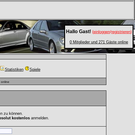
Hallo Gast!
(
einloggen
/
registrieren
)
0 Mitglieder und 271 Gäste online
Statistiken
Spiele
online
en zu können.
bsolut kostenlos
anmelden.