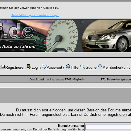
timmen Sie der Verwendung von Cookies zu.
Diese Meldung nicht mehr anzeigen
Registrieren
Login
Passwort?
Hilfe
Suche
Memberherkunft
Das Board hat insgesamt:
7742
Mitglieder
271 Besucher
gerade 
Du musst dich erst einloggen, um diesen Bereich des Forums nutz
 Du noch nicht im Forum angemeldet bist, kannst Du Dich unter
registrieren
a
Benutzername
Benutzernamen ein, den Du bei der Registrierung gewählt hast