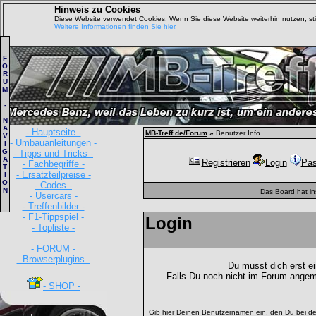
Hinweis zu Cookies
Diese Website verwendet Cookies. Wenn Sie diese Website weiterhin nutzen, s
Weitere Informationen finden Sie hier.
F
O
R
U
M
-
N
A
- Hauptseite -
MB-Treff.de/Forum
»
Benutzer Info
V
- Umbauanleitungen -
I
G
- Tipps und Tricks -
A
Registrieren
Login
Pas
- Fachbegriffe -
T
- Ersatzteilpreise -
I
O
- Codes -
N
Das Board hat i
- Usercars -
- Treffenbilder -
- F1-Tippspiel -
Login
- Topliste -
- FORUM -
- Browserplugins -
Du musst dich erst e
Falls Du noch nicht im Forum angem
- SHOP -
Gib hier Deinen Benutzernamen ein, den Du bei de