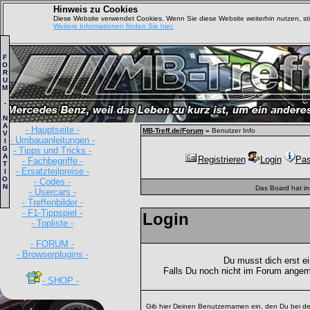
Hinweis zu Cookies
Diese Website verwendet Cookies. Wenn Sie diese Website weiterhin nutzen, s
Weitere Informationen finden Sie hier.
F
O
R
U
M
-
N
A
- Hauptseite -
MB-Treff.de/Forum
»
Benutzer Info
V
- Umbauanleitungen -
I
G
- Tipps und Tricks -
A
Registrieren
Login
Pas
- Fachbegriffe -
T
- Ersatzteilpreise -
I
O
- Codes -
N
Das Board hat i
- Usercars -
- Treffenbilder -
- F1-Tippspiel -
Login
- Topliste -
- FORUM -
- Browserplugins -
Du musst dich erst e
Falls Du noch nicht im Forum angem
- SHOP -
Gib hier Deinen Benutzernamen ein, den Du bei de