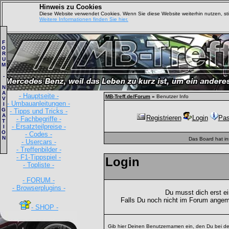
Hinweis zu Cookies
Diese Website verwendet Cookies. Wenn Sie diese Website weiterhin nutzen, s
Weitere Informationen finden Sie hier.
F
O
R
U
M
-
N
A
- Hauptseite -
MB-Treff.de/Forum
»
Benutzer Info
V
- Umbauanleitungen -
I
G
- Tipps und Tricks -
A
Registrieren
Login
Pas
- Fachbegriffe -
T
- Ersatzteilpreise -
I
O
- Codes -
N
Das Board hat i
- Usercars -
- Treffenbilder -
- F1-Tippspiel -
Login
- Topliste -
- FORUM -
- Browserplugins -
Du musst dich erst e
Falls Du noch nicht im Forum angem
- SHOP -
Gib hier Deinen Benutzernamen ein, den Du bei de