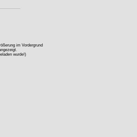
größerung im Vordergrund
angezeigt.
geladen wurde!)