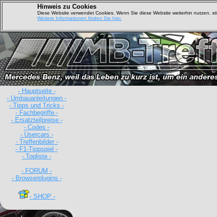
Hinweis zu Cookies
Diese Website verwendet Cookies. Wenn Sie diese Website weiterhin nutzen, s
Weitere Informationen finden Sie hier.
- Hauptseite -
- Umbauanleitungen -
- Tipps und Tricks -
- Fachbegriffe -
D
- Ersatzteilpreise -
- Codes -
- Usercars -
- Treffenbilder -
- F1-Tippspiel -
- Topliste -
- FORUM -
- Browserplugins -
- SHOP -