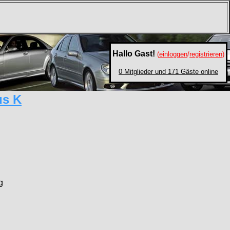
Hallo Gast!
(
einloggen
/
registrieren
)
0 Mitglieder und 171 Gäste online
us K
g