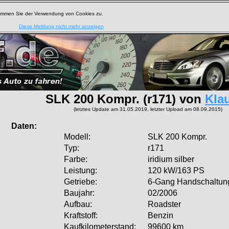
timmen Sie der Verwendung von Cookies zu.
Diese Meldung nicht mehr anzeigen
SLK 200 Kompr. (r171) von
Kla
(letztes Update am 31.05.2019, letzter Upload am 08.09.2015)
aten:
Modell:
SLK 200 Kompr.
Typ:
r171
Farbe:
iridium silber
Leistung:
120 kW/163 PS
Getriebe:
6-Gang Handschaltun
Baujahr:
02/2006
Aufbau:
Roadster
Kraftstoff:
Benzin
Kaufkilometerstand:
99600 km