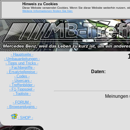
Hinweis zu Cookies
Diese Website verwendet Cookies. Wenn Sie diese Website weiterhin nutzen, s
Weitere Informationen finden Sie hier.
- Hauptseite -
- Umbauanleitungen -
- Tipps und Tricks -
- Fachbegriffe -
Daten:
- Ersatzteilpreise -
- Codes -
- Usercars -
- Treffenbilder -
- F1-Tippspiel -
- Topliste -
Meinungen 
- FORUM -
- Browserplugins -
- SHOP -