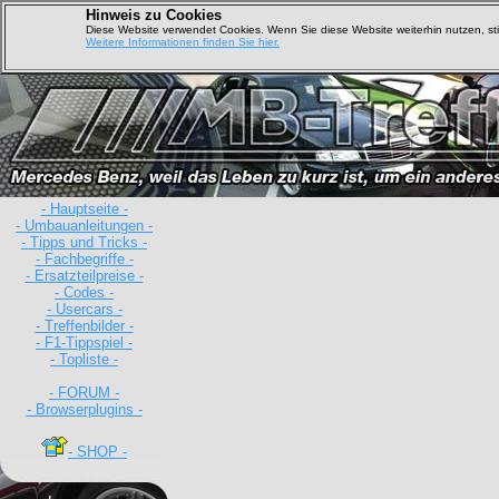
Hinweis zu Cookies
Diese Website verwendet Cookies. Wenn Sie diese Website weiterhin nutzen, s
Weitere Informationen finden Sie hier.
- Hauptseite -
- Umbauanleitungen -
- Tipps und Tricks -
- Fachbegriffe -
- Ersatzteilpreise -
- Codes -
- Usercars -
- Treffenbilder -
D
- F1-Tippspiel -
- Topliste -
- FORUM -
- Browserplugins -
- SHOP -