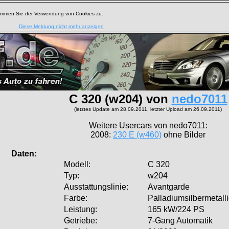
timmen Sie der Verwendung von Cookies zu.
Diese Meldung nicht mehr anzeigen
C 320 (w204) von
nedo7011
(letztes Update am 28.09.2011, letzter Upload am 26.09.2011)
Weitere Usercars von nedo7011:
2008:
230 E (w460)
ohne Bilder
aten:
Modell:
C 320
Typ:
w204
Ausstattungslinie:
Avantgarde
Farbe:
Palladiumsilbermetalli
Leistung:
165 kW/224 PS
Getriebe:
7-Gang Automatik