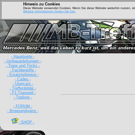
Hinweis zu Cookies
Diese Website verwendet Cookies. Wenn Sie diese Website weiterhin nutzen, s
Weitere Informationen finden Sie hier.
- Hauptseite -
- Umbauanleitungen -
- Tipps und Tricks -
- Fachbegriffe -
- Ersatzteilpreise -
- Codes -
- Usercars -
- Treffenbilder -
- F1-Tippspiel -
- Topliste -
- FORUM -
- Browserplugins -
- SHOP -