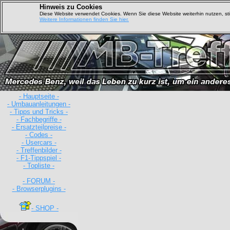
Hinweis zu Cookies
Diese Website verwendet Cookies. Wenn Sie diese Website weiterhin nutzen, s
Weitere Informationen finden Sie hier.
- Hauptseite -
- Umbauanleitungen -
- Tipps und Tricks -
- Fachbegriffe -
- Ersatzteilpreise -
- Codes -
- Usercars -
- Treffenbilder -
D
- F1-Tippspiel -
- Topliste -
- FORUM -
- Browserplugins -
- SHOP -