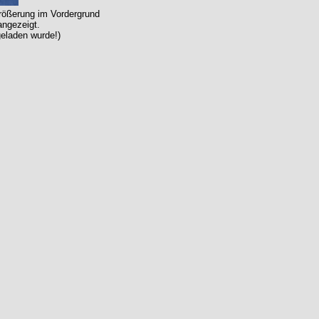
größerung im Vordergrund
angezeigt.
geladen wurde!)