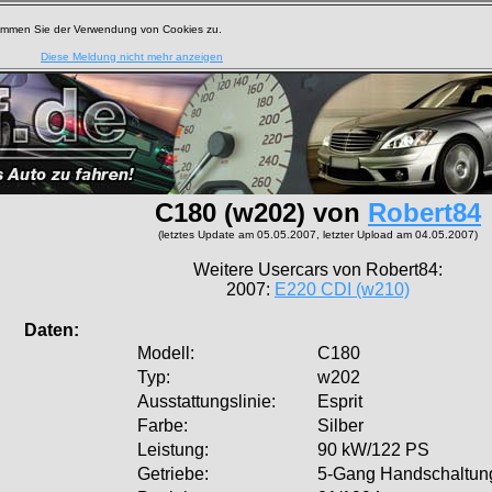
timmen Sie der Verwendung von Cookies zu.
Diese Meldung nicht mehr anzeigen
C180 (w202) von
Robert84
(letztes Update am 05.05.2007, letzter Upload am 04.05.2007)
Weitere Usercars von Robert84:
2007:
E220 CDI (w210)
aten:
Modell:
C180
Typ:
w202
Ausstattungslinie:
Esprit
Farbe:
Silber
Leistung:
90 kW/122 PS
Getriebe:
5-Gang Handschaltun