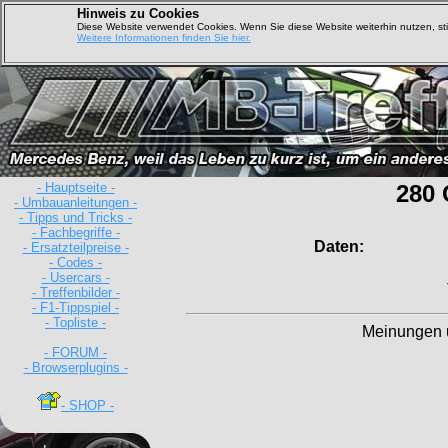
Hinweis zu Cookies
Diese Website verwendet Cookies. Wenn Sie diese Website weiterhin nutzen, s
Weitere Informationen finden Sie hier.
- Hauptseite -
280 
- Umbauanleitungen -
- Tipps und Tricks -
- Fachbegriffe -
Daten:
- Ersatzteilpreise -
- Codes -
- Usercars -
- Treffenbilder -
- F1-Tippspiel -
- Topliste -
Meinungen 
- FORUM -
- Browserplugins -
- SHOP -