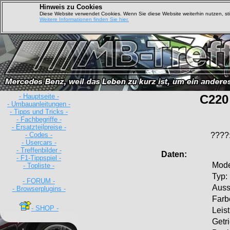
Hinweis zu Cookies
Diese Website verwendet Cookies. Wenn Sie diese Website weiterhin nutzen, s
Weitere Informationen finden Sie hier.
- Hauptseite -
C220
- Umbauanleitungen -
- Tipps und Tricks -
- Fachbegriffe -
- Ersatzteilpreise -
- Codes -
????
- Usercars -
- Treffenbilder -
Daten:
- F1-Tippspiel -
Mode
- Topliste -
Typ:
- FORUM -
Ausst
- Browserplugins -
Farb
- SHOP -
Leis
Getr