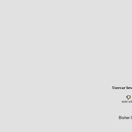
Usercar bew
nicht sc
Bisher 