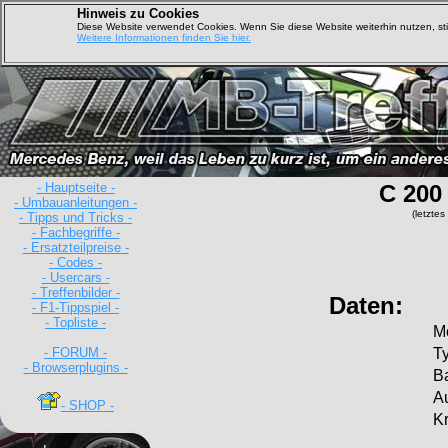
Hinweis zu Cookies
Diese Website verwendet Cookies. Wenn Sie diese Website weiterhin nutzen, s
Weitere Informationen finden Sie hier.
- Hauptseite -
C 200
- Umbauanleitungen -
(letzte
- Tipps und Tricks -
- Fachbegriffe -
- Ersatzteilpreise -
- Codes -
- Usercars -
- Treffenbilder -
Daten:
- F1-Tippspiel -
- Topliste -
Mo
- FORUM -
Ty
- Browserplugins -
Ba
A
- SHOP -
Kr