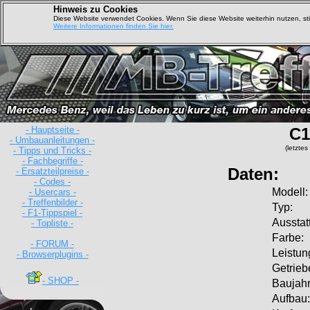
Hinweis zu Cookies
Diese Website verwendet Cookies. Wenn Sie diese Website weiterhin nutzen, s
Weitere Informationen finden Sie hier.
- Hauptseite -
C1
- Umbauanleitungen -
(letzte
- Tipps und Tricks -
- Fachbegriffe -
Daten:
- Ersatzteilpreise -
- Codes -
Modell:
- Usercars -
- Treffenbilder -
Typ:
- F1-Tippspiel -
Ausstat
- Topliste -
Farbe:
- FORUM -
Leistun
- Browserplugins -
Getrieb
- SHOP -
Baujahr
Aufbau: