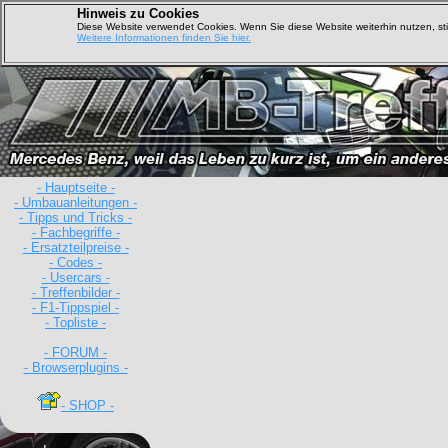
Hinweis zu Cookies
Diese Website verwendet Cookies. Wenn Sie diese Website weiterhin nutzen, s
Weitere Informationen finden Sie hier.
- Hauptseite -
- Umbauanleitungen -
- Tipps und Tricks -
- Fachbegriffe -
- Ersatzteilpreise -
- Codes -
- Usercars -
- Treffenbilder -
- F1-Tippspiel -
- Topliste -
- FORUM -
- Browserplugins -
D
- SHOP -