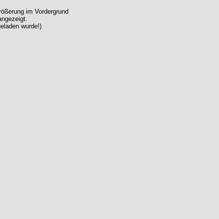
größerung im Vordergrund
angezeigt.
geladen wurde!)