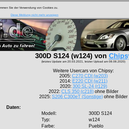
timmen Sie der Verwendung von Cookies zu.
Diese Meldung nicht mehr anzeigen
300D S124 (w124) von
Chips
(letztes Update am 20.03.2021, letzter Upload am 08.08.2020)
Weitere Usercars von Chipsy:
2005:
C270 CDI (w203)
2014:
E220 CDI (w211)
2020:
300 SL-24 (r129)
2022:
CLS 350 (c218)
ohne Bilder
2025:
S206 C300eT (Sonstige)
ohne Bilder
aten:
Modell:
300D S124
Typ:
w124
Farbe:
Pueblo