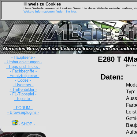
Hinweis zu Cookies
Diese Website verwendet Cookies. Wenn Sie diese Website weiterhin nutzen, s
Weitere Informationen finden Sie hier.
- Hauptseite -
E280 T 4Ma
- Umbauanleitungen -
(letzte
- Tipps und Tricks -
- Fachbegriffe -
Daten:
- Ersatzteilpreise -
- Codes -
Mode
- Usercars -
- Treffenbilder -
Typ:
- F1-Tippspiel -
Ausst
- Topliste -
Farb
- FORUM -
Leis
- Browserplugins -
Getr
- SHOP -
Bauj
Aufb