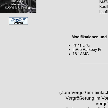
Impressum
Krafts
Datenschutz
Kauf
©2026 MB-Treff.de
Laufl
Modifikationen und S
Prins LPG
InPro Parkboy IV
18 " AMG
(Zum Vergößern einfach 
Vergrößerung im Vor
Vergr