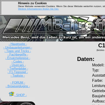
Hinweis zu Cookies
Diese Website verwendet Cookies. Wenn Sie diese Website weiterhin nutzen, s
Weitere Informationen finden Sie hier.
- Hauptseite -
C1
- Umbauanleitungen -
(letzte
- Tipps und Tricks -
- Fachbegriffe -
Daten:
- Ersatzteilpreise -
- Codes -
Modell:
- Usercars -
- Treffenbilder -
Typ:
- F1-Tippspiel -
Ausstat
- Topliste -
Farbe:
- FORUM -
Leistun
- Browserplugins -
Getrieb
- SHOP -
Baujahr
Aufbau: